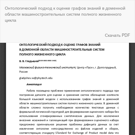
Вернуться
Онтологический подход к оценке графов знаний в доменной
к
области машиностроительных систем полного жизненного
Подробностям
цикла
о
статье
Скачать
Скачать PDF